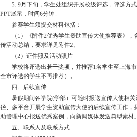
5. 9
月下旬，学生处组织开展校级评选，评选方式
PPT
展示，时间
6
分钟。
参赛学生须提交材料包括：
（
1
）《附件
2
优秀学生资助宣传大使推荐表》，
传活动总结，要求详见附件
2
。
（
2
）证件照及活动照片
学校将评选出若干奖项，并推荐
1
名学生至上海市
全市评选的学生不再推荐）。
四、后续宣传
暑假期间各学院(学部）可随时报送宣传大使相关
径、多平台开展学生资助宣传大使的后续宣传工作，
助管理中心报送优秀案例，向新闻媒体发送典型素材
五、联系人及联系方式