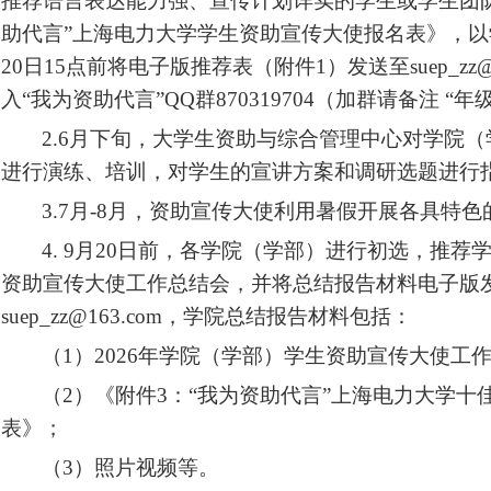
推荐语言表达能力强、宣传计划详实的学生或学生团
助代言”上海电力大学学生资助宣传大使报名表》，
20
日
15
点前将电子版推荐表（附件
1
）发送至
suep_zz
入“我为资助代言”
QQ
群
870319704
（加群请备注 “年
2.6
月下旬，大学生资助与综合管理中心对学院（
进行演练、培训，对学生的宣讲方案和调研选题进行
3.7
月
-8
月，资助宣传大使利用暑假开展各具特色
4. 9
月
20
日前，各学院（学部）进行初选，推荐
资助宣传大使工作总结会，并将总结报告材料电子版
suep_zz@163.com
，学院总结报告材料包括：
（
1
）
2026
年学院（学部）学生资助宣传大使工
（
2
）《附件
3
：“我为资助代言”上海电力大学十
表》；
（
3
）照片视频等。