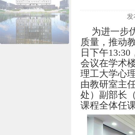
发
为进一步
质量，推动教
日下午13:
会议
在学术楼
理工大学心
由教研室主
处）副部长
课程
全体
任